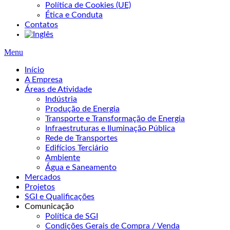
Política de Cookies (UE)
Ética e Conduta
Contatos
Menu
Início
A Empresa
Áreas de Atividade
Indústria
Produção de Energia
Transporte e Transformação de Energia
Infraestruturas e Iluminação Pública
Rede de Transportes
Edifícios Terciário
Ambiente
Água e Saneamento
Mercados
Projetos
SGI e Qualificações
Comunicação
Política de SGI
Condições Gerais de Compra / Venda