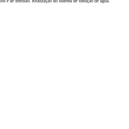
os e de intrusão. Realização do sistema de filtração de água.